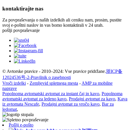
kontaktirajte nas
Za povpraševanja o naših izdelkih ali ceniku nam, prosim, pustite
svoj e-poštni naslov in vas bomo kontaktirali v 24 urah.
pošlji povpraševanje
© Avtorske pravice - 2010–2024: Vse pravice pridržane.
浙ICP备
12024536号-2-
Pravilnik o zasebnosti
Vroči izdelki
-
Zemljevid spletnega mesta
-
AMP za mobilne
naprave
Popolnoma avtomatski avtomat za instant čaj in kavo
,
Popolnoma
avtomatski avtomat za ledeno kavo
,
Prodajni avtomat za kavo
,
Kava
iz avtomata Nescafe
,
Prodajni avtomat za vročo kavo
,
Bar za
ledomat
,
Pošlji e-pošto