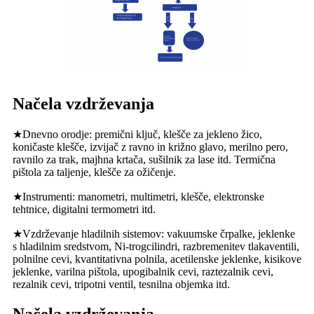
Načela vzdrževanja
★Dnevno orodje: premični ključ, klešče za jekleno žico,
koničaste klešče, izvijač z ravno in križno glavo, merilno pero,
ravnilo za trak, majhna krtača, sušilnik za lase itd. Termična
pištola za taljenje, klešče za ožičenje.
★Instrumenti: manometri, multimetri, klešče, elektronske
tehtnice, digitalni termometri itd.
★Vzdrževanje hladilnih sistemov: vakuumske črpalke, jeklenke
s hladilnim sredstvom, Ni-trog
cilindri, razbremenitev tlaka
ventili,
polnilne cevi, kvantitativna polnila, acetilenske jeklenke, kisikove
jeklenke, varilna pištola, upogibalnik cevi, raztezalnik cevi,
rezalnik cevi, tripotni ventil, tesnilna objemka itd.
Načela vzdrževanja