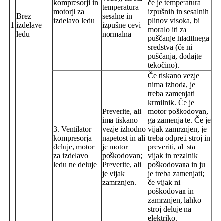
kompresorji in
če je temperatura
temperatura
motorji za
izpušnih in sesalnih
Brez
sesalne in
izdelavo ledu
plinov visoka, bi
1
izdelave
izpušne cevi
moralo iti za
ledu
normalna
puščanje hladilnega
sredstva (če ni
puščanja, dodajte
tekočino).
Če tiskano vezje
nima izhoda, je
treba zamenjati
krmilnik. Če je
Preverite, ali
motor poškodovan,
ima tiskano
ga zamenjajte. Če je
3. Ventilator
vezje izhodno
vijak zamrznjen, je
kompresorja
napetost in ali
treba odpreti stroj in
deluje, motor
je motor
preveriti, ali sta
za izdelavo
poškodovan;
vijak in rezalnik
ledu ne deluje
Preverite, ali
poškodovana in ju
je vijak
je treba zamenjati;
zamrznjen.
če vijak ni
poškodovan in
zamrznjen, lahko
stroj deluje na
elektriko.