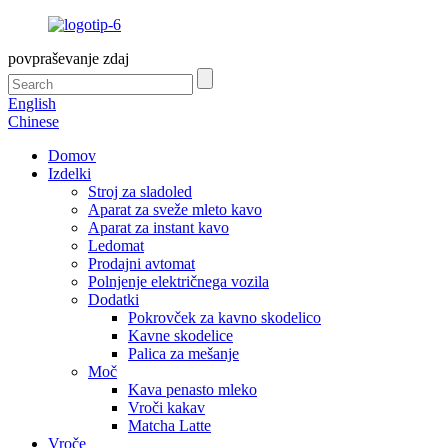
povpraševanje zdaj
English
Chinese
Domov
Izdelki
Stroj za sladoled
Aparat za sveže mleto kavo
Aparat za instant kavo
Ledomat
Prodajni avtomat
Polnjenje električnega vozila
Dodatki
Pokrovček za kavno skodelico
Kavne skodelice
Palica za mešanje
Moč
Kava penasto mleko
Vroči kakav
Matcha Latte
Vroče