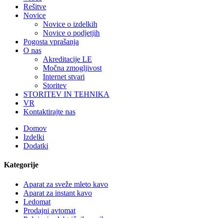
Rešitve
Novice
Novice o izdelkih
Novice o podjetjih
Pogosta vprašanja
O nas
Akreditacije LE
Močna zmogljivost
Internet stvari
Storitev
STORITEV IN TEHNIKA
VR
Kontaktirajte nas
Domov
Izdelki
Dodatki
Kategorije
Aparat za sveže mleto kavo
Aparat za instant kavo
Ledomat
Prodajni avtomat