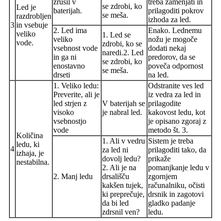
zrušil v
treba zamenjati in
se zdrobi, ko
Led je
baterijah.
prilagoditi pokrov
se meša.
razdrobljen
izhoda za led.
3
in vsebuje
2. Led ima
Enako. Lednemu
veliko
1. Led se
veliko
nožu je mogoče
vode.
zdrobi, ko se
vsebnost vode
dodati nekaj
naredi.2. Led
in ga ni
predorov, da se
se zdrobi, ko
enostavno
poveča odpornost
se meša.
drseti
na led.
1. Veliko ledu:
Odstranite ves led
Preverite, ali je
iz vedra za led in
led strjen z
V baterijah se
prilagodite
visoko
je nabral led.
kakovost ledu, kot
vsebnostjo
je opisano zgoraj z
vode
metodo št. 3.
Količina
1. Ali v vedru
Sistem je treba
ledu, ki
4
za led ni
prilagoditi tako, da
izhaja, je
dovolj ledu?
prikaže
nestabilna.
2. Ali je na
pomanjkanje ledu v
2. Manj ledu
drsališču
zgornjem
kakšen tujek,
računalniku, očisti
ki preprečuje,
drsnik in zagotovi
da bi led
gladko padanje
zdrsnil ven?
ledu.