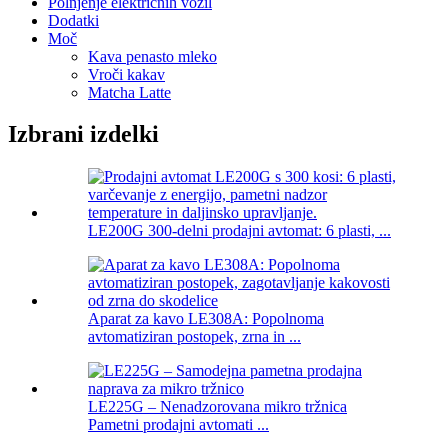
Polnjenje električnih vozil
Dodatki
Moč
Kava penasto mleko
Vroči kakav
Matcha Latte
Izbrani izdelki
LE200G 300-delni prodajni avtomat: 6 plasti, ...
Aparat za kavo LE308A: Popolnoma
avtomatiziran postopek, zrna in ...
LE225G – Nenadzorovana mikro tržnica
Pametni prodajni avtomati ...