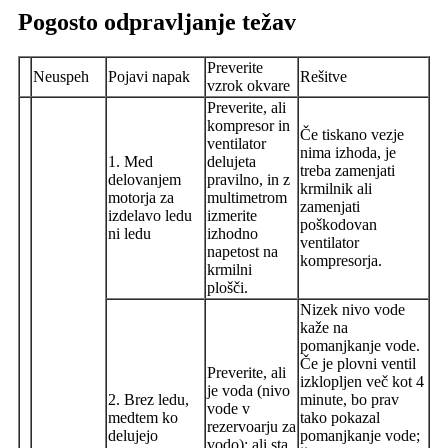
Pogosto odpravljanje težav
Preverite
Neuspeh
Pojavi napak
Rešitve
vzrok okvare
Preverite, ali
kompresor in
Če tiskano vezje
ventilator
nima izhoda, je
1. Med
delujeta
treba zamenjati
delovanjem
pravilno, in z
krmilnik ali
motorja za
multimetrom
zamenjati
izdelavo ledu
izmerite
poškodovan
ni ledu
izhodno
ventilator
napetost na
kompresorja.
krmilni
plošči.
Nizek nivo vode
kaže na
pomanjkanje vode.
Če je plovni ventil
Preverite, ali
izklopljen več kot 4
je voda (nivo
2. Brez ledu,
minute, bo prav
vode v
medtem ko
tako pokazal
rezervoarju za
delujejo
pomanjkanje vode;
vodo); ali sta