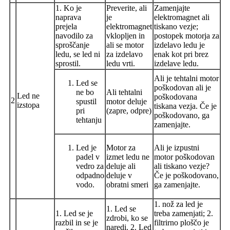
1. Ko je
Preverite, ali
Zamenjajte
naprava
je
elektromagnet ali
prejela
elektromagnet
tiskano vezje;
navodilo za
vklopljen in
postopek motorja za
sproščanje
ali se motor
izdelavo ledu je
ledu, se led ni
za izdelavo
enak kot pri brez
sprostil.
ledu vrti.
izdelave ledu.
Ali je tehtalni motor
Led se
poškodovan ali je
ne bo
Ali tehtalni
Led ne
poškodovana
2
spustil
motor deluje
izstopa
tiskana vezja. Če je
pri
(zapre, odpre)
poškodovano, ga
tehtanju
zamenjajte.
Led je
Motor za
Ali je izpustni
padel v
izmet ledu ne
motor poškodovan
vedro za
deluje ali
ali tiskano vezje?
odpadno
deluje v
Če je poškodovano,
vodo.
obratni smeri
ga zamenjajte.
1. nož za led je
1. Led se
1. Led se je
treba zamenjati; 2.
zdrobi, ko se
razbil in se je
filtrirno ploščo je
naredi. 2. Led