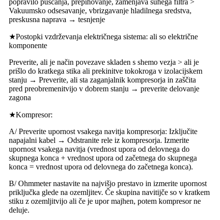
popravilo puščanja, prepihovanje, zamenjava suhega filtra >
Vakuumsko odsesavanje, vbrizgavanje hladilnega sredstva,
preskusna naprava → tesnjenje
★Postopki vzdrževanja električnega sistema: ali so električne
komponente
Preverite, ali je način povezave skladen s shemo vezja > ali je
prišlo do kratkega stika ali prekinitve tokokroga v izolacijskem
stanju → Preverite, ali sta zaganjalnik kompresorja in zaščita
pred preobremenitvijo v dobrem stanju → preverite delovanje
zagona
★Kompresor:
A/ Preverite upornost vsakega navitja kompresorja: Izključite
napajalni kabel → Odstranite rele iz kompresorja. Izmerite
upornost vsakega navitja (vrednost upora od delovnega do
skupnega konca + vrednost upora od začetnega do skupnega
konca = vrednost upora od delovnega do začetnega konca).
B/ Ohmmeter nastavite na najvišjo prestavo in izmerite upornost
priključka glede na ozemljitev. Če skupina navitij
če so v kratkem
stiku z ozemljitvijo ali če je upor majhen, potem kompresor ne
deluje.