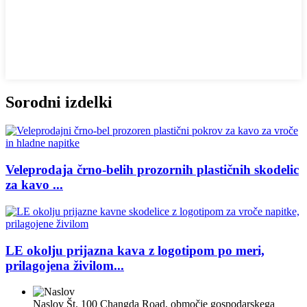
Sorodni izdelki
Veleprodaja črno-belih prozornih plastičnih skodelic
za kavo ...
LE okolju prijazna kava z logotipom po meri,
prilagojena živilom...
Naslov
Št. 100 Changda Road, območje gospodarskega