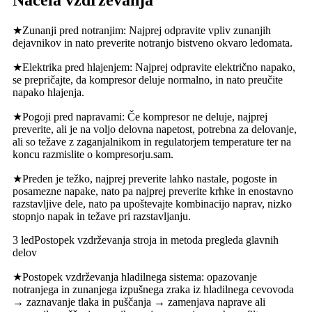
★Zunanji pred notranjim: Najprej odpravite vpliv zunanjih
dejavnikov in nato preverite notranjo bistveno okvaro ledomata.
★Elektrika pred hlajenjem: Najprej odpravite električno napako,
se prepričajte, da kompresor deluje normalno, in nato preučite
napako hlajenja.
★Pogoji pred napravami: Če kompresor ne deluje, najprej
preverite, ali je na voljo delovna napetost, potrebna za delovanje,
ali so težave z zaganjalnikom in regulatorjem temperature ter na
koncu razmislite o kompresorju.
sam.
★Preden je težko, najprej preverite lahko nastale, pogoste in
posamezne napake, nato pa najprej preverite krhke in enostavno
razstavljive dele, nato pa upoštevajte kombinacijo naprav, nizko
stopnjo napak in težave pri razstavljanju.
3 led
Postopek vzdrževanja stroja in metoda pregleda glavnih
delov
★Postopek vzdrževanja hladilnega sistema: opazovanje
notranjega in zunanjega izpušnega zraka iz hladilnega cevovoda
→ zaznavanje tlaka in puščanja → zamenjava naprave ali