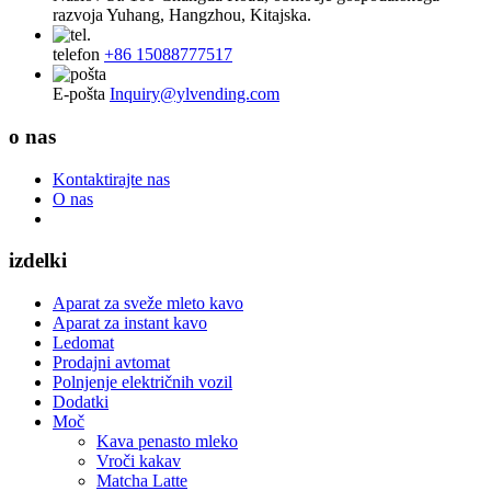
razvoja Yuhang, Hangzhou, Kitajska.
telefon
+86 15088777517
E-pošta
Inquiry@ylvending.com
o nas
Kontaktirajte nas
O nas
izdelki
Aparat za sveže mleto kavo
Aparat za instant kavo
Ledomat
Prodajni avtomat
Polnjenje električnih vozil
Dodatki
Moč
Kava penasto mleko
Vroči kakav
Matcha Latte