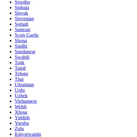
Sesotho
Sinhala
Slovak
Slovenian
Somali
Samoan
Scots Gaelic
Shona
Sindhi
Sundanese
Swahili
Tajik
Tamil
Telugu
Thai
Ukrainian
Urdu
Uzbek
Vietnamese
Welsh
Xhosa
Yiddish
Yoruba
Zulu
Kinyarwanda