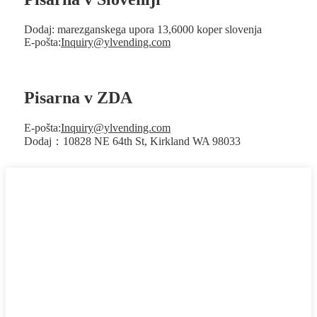
Dodaj: marezganskega upora 13,6000 koper slovenja
E-pošta:
Inquiry@ylvending.com
Pisarna v ZDA
E-pošta:
Inquiry@ylvending.com
Dodaj：10828 NE 64th St, Kirkland WA 98033