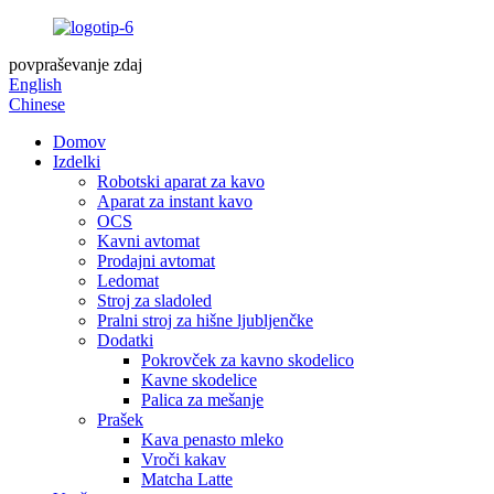
povpraševanje zdaj
English
Chinese
Domov
Izdelki
Robotski aparat za kavo
Aparat za instant kavo
OCS
Kavni avtomat
Prodajni avtomat
Ledomat
Stroj za sladoled
Pralni stroj za hišne ljubljenčke
Dodatki
Pokrovček za kavno skodelico
Kavne skodelice
Palica za mešanje
Prašek
Kava penasto mleko
Vroči kakav
Matcha Latte