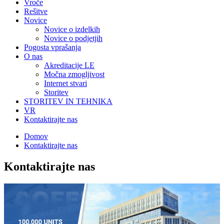
Vroče
Rešitve
Novice
Novice o izdelkih
Novice o podjetjih
Pogosta vprašanja
O nas
Akreditacije LE
Močna zmogljivost
Internet stvari
Storitev
STORITEV IN TEHNIKA
VR
Kontaktirajte nas
Domov
Kontaktirajte nas
Kontaktirajte nas