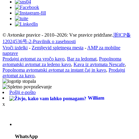
© Avtorske pravice - 2010–2026: Vse pravice pridržane.
浙ICP备
12024536号-2-
Pravilnik o zasebnosti
Vroči izdelki
-
Zemljevid spletnega mesta
-
AMP za mobilne
naprave
Prodajni avtomat za vročo kavo
,
Bar za ledomat
,
Popolnoma
avtomatski avtomat za ledeno kavo
,
Kava iz avtomata Nescafe
,
Popolnoma avtomatski avtomat za instant čaj in kavo
,
Prodajni
avtomat za kavo
,
Pošlji e-pošto
William
x
WhatsApp