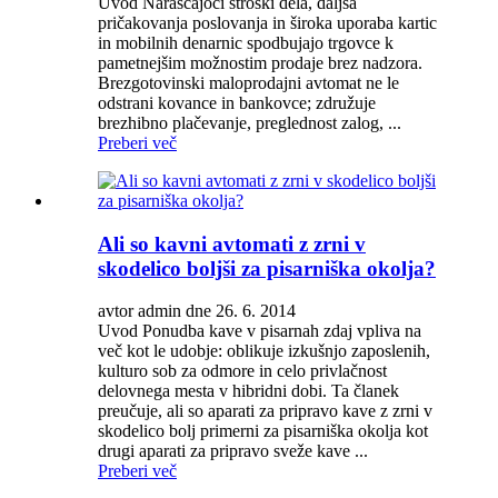
Uvod Naraščajoči stroški dela, daljša
pričakovanja poslovanja in široka uporaba kartic
in mobilnih denarnic spodbujajo trgovce k
pametnejšim možnostim prodaje brez nadzora.
Brezgotovinski maloprodajni avtomat ne le
odstrani kovance in bankovce; združuje
brezhibno plačevanje, preglednost zalog, ...
Preberi več
Ali so kavni avtomati z zrni v
skodelico boljši za pisarniška okolja?
avtor admin dne 26. 6. 2014
Uvod Ponudba kave v pisarnah zdaj vpliva na
več kot le udobje: oblikuje izkušnjo zaposlenih,
kulturo sob za odmore in celo privlačnost
delovnega mesta v hibridni dobi. Ta članek
preučuje, ali so aparati za pripravo kave z zrni v
skodelico bolj primerni za pisarniška okolja kot
drugi aparati za pripravo sveže kave ...
Preberi več