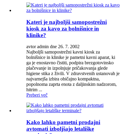
Kateri je najboljši samopostrežni
kiosk za kavo za bolnišnice in
klinike?
avtor admin dne 26. 7. 2002
Najboljši samopostrežni kavni kiosk za
bolnišnice in klinike je pametni kavni aparat, ki
ga je enostavno čistiti, podpira brezgotovinsko
plačevanje in izpolnjuje pričakovanja glede
higiene stika z živili. V zdravstvenih ustanovah je
najvarnejša izbira običajno kompaktna,
popolnoma zaprta enota z daljinskim nadzorom,
hitrim ...
Preberi več
Kako lahko pametni prodajni
avtomati izboljšajo letališke