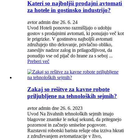
Kateri so najboljši prodajni avtomati
za hotele in gostinsko industrijo?
avtor admin dne 26. 6. 24
Uvod Hoteli ponovno razmišljajo o udobju
gostov s prodajnimi avtomati, ki ponujajo več kot
le prigrizke. V gostinstvu najboljši avtomati
združujejo tiho delovanje, privlačno obliko,
zanesljiv nadzor zalog in prilagodljivost, da
ponudijo vse od pijač do hrane za s seboj ...
Preberi več
Zakaj so rešitve za kavne robote
priljubljene na tehnoloških sejmih?
avtor admin dne 26. 6. 2023
Uvod Na živahnih tehnoloških sejmih imajo
blagovne znamke le nekaj sekund, da pritegnejo
pozornost in začnejo smiselne pogovore.
Razstavni robotski barista rešuje oba izziva hkrati
z združevanjem avtomatizacije v živo,