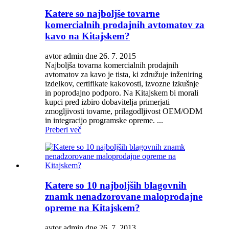
Katere so najboljše tovarne
komercialnih prodajnih avtomatov za
kavo na Kitajskem?
avtor admin dne 26. 7. 2015
Najboljša tovarna komercialnih prodajnih
avtomatov za kavo je tista, ki združuje inženiring
izdelkov, certifikate kakovosti, izvozne izkušnje
in poprodajno podporo. Na Kitajskem bi morali
kupci pred izbiro dobavitelja primerjati
zmogljivosti tovarne, prilagodljivost OEM/ODM
in integracijo programske opreme. ...
Preberi več
Katere so 10 najboljših blagovnih
znamk nenadzorovane maloprodajne
opreme na Kitajskem?
avtor admin dne 26. 7. 2013