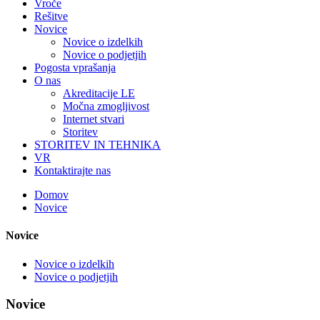
Vroče
Rešitve
Novice
Novice o izdelkih
Novice o podjetjih
Pogosta vprašanja
O nas
Akreditacije LE
Močna zmogljivost
Internet stvari
Storitev
STORITEV IN TEHNIKA
VR
Kontaktirajte nas
Domov
Novice
Novice
Novice o izdelkih
Novice o podjetjih
Novice