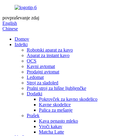
povpraševanje zdaj
English
Chinese
Domov
Izdelki
Robotski aparat za kavo
Aparat za instant kavo
OCS
Kavni avtomat
Prodajni avtomat
Ledomat
Stroj za sladoled
Pralni stroj za hišne ljubljenčke
Dodatki
Pokrovček za kavno skodelico
Kavne skodelice
Palica za mešanje
Prašek
Kava penasto mleko
Vroči kakav
Matcha Latte