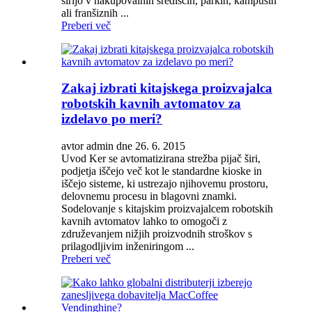
širijo v nakupovalnih središčih, parkih, kampusih
ali franšiznih ...
Preberi več
Zakaj izbrati kitajskega proizvajalca
robotskih kavnih avtomatov za
izdelavo po meri?
avtor admin dne 26. 6. 2015
Uvod Ker se avtomatizirana strežba pijač širi,
podjetja iščejo več kot le standardne kioske in
iščejo sisteme, ki ustrezajo njihovemu prostoru,
delovnemu procesu in blagovni znamki.
Sodelovanje s kitajskim proizvajalcem robotskih
kavnih avtomatov lahko to omogoči z
združevanjem nižjih proizvodnih stroškov s
prilagodljivim inženiringom ...
Preberi več