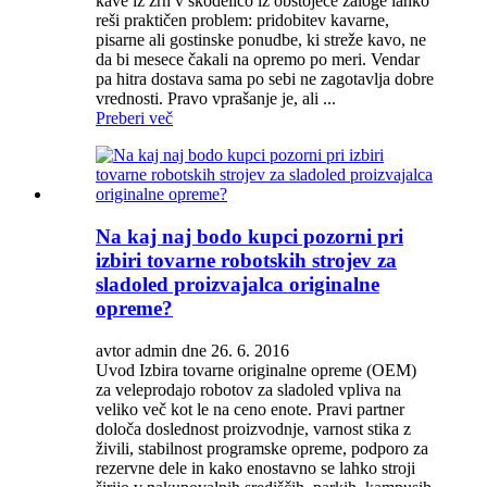
kave iz zrn v skodelico iz obstoječe zaloge lahko
reši praktičen problem: pridobitev kavarne,
pisarne ali gostinske ponudbe, ki streže kavo, ne
da bi mesece čakali na opremo po meri. Vendar
pa hitra dostava sama po sebi ne zagotavlja dobre
vrednosti. Pravo vprašanje je, ali ...
Preberi več
Na kaj naj bodo kupci pozorni pri
izbiri tovarne robotskih strojev za
sladoled proizvajalca originalne
opreme?
avtor admin dne 26. 6. 2016
Uvod Izbira tovarne originalne opreme (OEM)
za veleprodajo robotov za sladoled vpliva na
veliko več kot le na ceno enote. Pravi partner
določa doslednost proizvodnje, varnost stika z
živili, stabilnost programske opreme, podporo za
rezervne dele in kako enostavno se lahko stroji