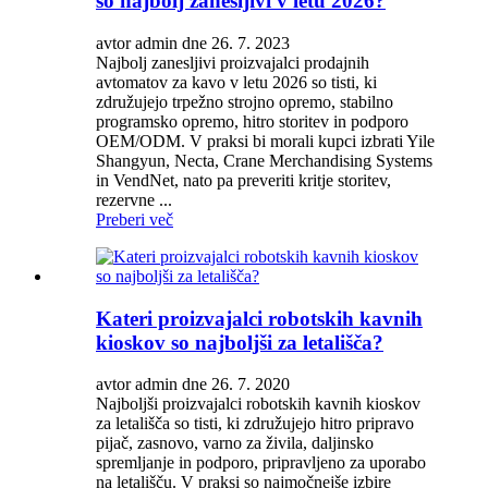
so najbolj zanesljivi v letu 2026?
avtor admin dne 26. 7. 2023
Najbolj zanesljivi proizvajalci prodajnih
avtomatov za kavo v letu 2026 so tisti, ki
združujejo trpežno strojno opremo, stabilno
programsko opremo, hitro storitev in podporo
OEM/ODM. V praksi bi morali kupci izbrati Yile
Shangyun, Necta, Crane Merchandising Systems
in VendNet, nato pa preveriti kritje storitev,
rezervne ...
Preberi več
Kateri proizvajalci robotskih kavnih
kioskov so najboljši za letališča?
avtor admin dne 26. 7. 2020
Najboljši proizvajalci robotskih kavnih kioskov
za letališča so tisti, ki združujejo hitro pripravo
pijač, zasnovo, varno za živila, daljinsko
spremljanje in podporo, pripravljeno za uporabo
na letališču. V praksi so najmočnejše izbire