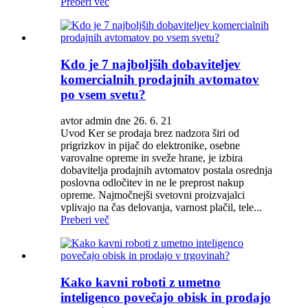
Preberi več
Kdo je 7 najboljših dobaviteljev
komercialnih prodajnih avtomatov
po vsem svetu?
avtor admin dne 26. 6. 21
Uvod Ker se prodaja brez nadzora širi od
prigrizkov in pijač do elektronike, osebne
varovalne opreme in sveže hrane, je izbira
dobavitelja prodajnih avtomatov postala osrednja
poslovna odločitev in ne le preprost nakup
opreme. Najmočnejši svetovni proizvajalci
vplivajo na čas delovanja, varnost plačil, tele...
Preberi več
Kako kavni roboti z umetno
inteligenco povečajo obisk in prodajo