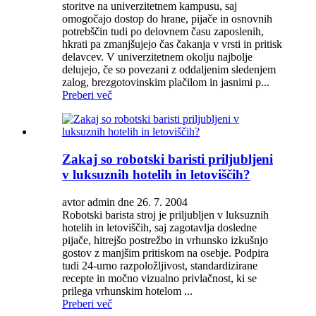
storitve na univerzitetnem kampusu, saj
omogočajo dostop do hrane, pijače in osnovnih
potrebščin tudi po delovnem času zaposlenih,
hkrati pa zmanjšujejo čas čakanja v vrsti in pritisk
delavcev. V univerzitetnem okolju najbolje
delujejo, če so povezani z oddaljenim sledenjem
zalog, brezgotovinskim plačilom in jasnimi p...
Preberi več
Zakaj so robotski baristi priljubljeni
v luksuznih hotelih in letoviščih?
avtor admin dne 26. 7. 2004
Robotski barista stroj je priljubljen v luksuznih
hotelih in letoviščih, saj zagotavlja dosledne
pijače, hitrejšo postrežbo in vrhunsko izkušnjo
gostov z manjšim pritiskom na osebje. Podpira
tudi 24-urno razpoložljivost, standardizirane
recepte in močno vizualno privlačnost, ki se
prilega vrhunskim hotelom ...
Preberi več