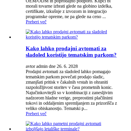
OEM/ODM in poprodajno podporo. Kupci bi
morali tovarne izbrati glede na globino izdelka,
certifikate, izkušnje z izvozom in integracijo
programske opreme, ne pa glede na ceno ...
Preberi več
Kako lahko prodajni avtomati za
sladoled koristijo tematskim parkom?
avtor admin dne 26. 6. 2028
Prodajni avtomati za sladoled lahko pomagajo
tematskim parkom povečati prodajo sladic,
zmanjšati pritisk v čakalnih vrstah in ohraniti
razpoložljivost storitev v času prometnih konic.
Najučinkovitejši so v kombinaciji z zanesljivim
nadzorom hladne verige, preprostimi plačilnimi
tokovi in ​​oddaljenim spremljanjem za prizorišča z
veliko obiskanostjo. Tematski p...
Preberi več