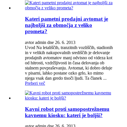
Kateri pametni prodajni avtomat je
najboljši za območja z veliko
prometa?
avtor admin dne 26. 6. 2013
Uvod Na letališčih, tranzitnih vozliščih, stadionih
in v velikih nakupovalnih središčih je delovanje
prodajnih avtomatov manj odvisno od videza kot
od hitrosti, vzdržljivosti in časa delovanja ob
stalnem povpraševanju. Avtomat, ki dobro deluje
v pisarni, lahko postane ozko grlo, ko mimo
njega vsak dan gredo tisoči ljudi. Ta članek ...
Preberi več
Kavni robot proti samopostrežnemu
kavnemu kiosku: kateri je boljši?
avtor admin dne 26. 6. 2013