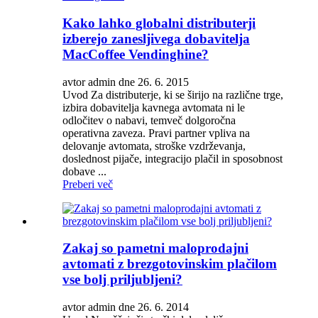
Kako lahko globalni distributerji
izberejo zanesljivega dobavitelja
MacCoffee Vendinghine?
avtor admin dne 26. 6. 2015
Uvod Za distributerje, ki se širijo na različne trge,
izbira dobavitelja kavnega avtomata ni le
odločitev o nabavi, temveč dolgoročna
operativna zaveza. Pravi partner vpliva na
delovanje avtomata, stroške vzdrževanja,
doslednost pijače, integracijo plačil in sposobnost
dobave ...
Preberi več
Zakaj so pametni maloprodajni
avtomati z brezgotovinskim plačilom
vse bolj priljubljeni?
avtor admin dne 26. 6. 2014