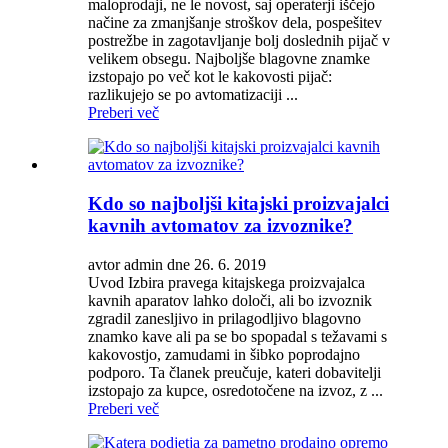
maloprodaji, ne le novost, saj operaterji iščejo
načine za zmanjšanje stroškov dela, pospešitev
postrežbe in zagotavljanje bolj doslednih pijač v
velikem obsegu. Najboljše blagovne znamke
izstopajo po več kot le kakovosti pijač:
razlikujejo se po avtomatizaciji ...
Preberi več
Kdo so najboljši kitajski proizvajalci
kavnih avtomatov za izvoznike?
avtor admin dne 26. 6. 2019
Uvod Izbira pravega kitajskega proizvajalca
kavnih aparatov lahko določi, ali bo izvoznik
zgradil zanesljivo in prilagodljivo blagovno
znamko kave ali pa se bo spopadal s težavami s
kakovostjo, zamudami in šibko poprodajno
podporo. Ta članek preučuje, kateri dobavitelji
izstopajo za kupce, osredotočene na izvoz, z ...
Preberi več