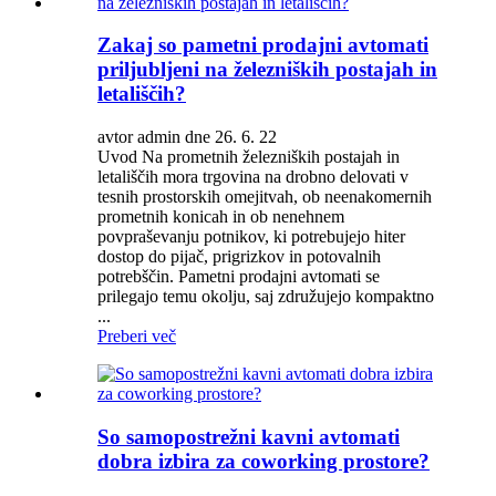
Zakaj so pametni prodajni avtomati
priljubljeni na železniških postajah in
letališčih?
avtor admin dne 26. 6. 22
Uvod Na prometnih železniških postajah in
letališčih mora trgovina na drobno delovati v
tesnih prostorskih omejitvah, ob neenakomernih
prometnih konicah in ob nenehnem
povpraševanju potnikov, ki potrebujejo hiter
dostop do pijač, prigrizkov in potovalnih
potrebščin. Pametni prodajni avtomati se
prilegajo temu okolju, saj združujejo kompaktno
...
Preberi več
So samopostrežni kavni avtomati
dobra izbira za coworking prostore?