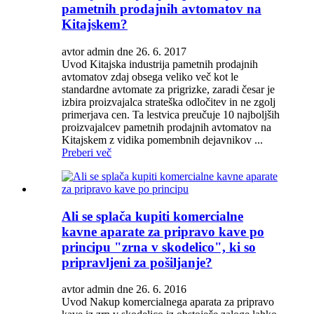
pametnih prodajnih avtomatov na
Kitajskem?
avtor admin dne 26. 6. 2017
Uvod Kitajska industrija pametnih prodajnih
avtomatov zdaj obsega veliko več kot le
standardne avtomate za prigrizke, zaradi česar je
izbira proizvajalca strateška odločitev in ne zgolj
primerjava cen. Ta lestvica preučuje 10 najboljših
proizvajalcev pametnih prodajnih avtomatov na
Kitajskem z vidika pomembnih dejavnikov ...
Preberi več
Ali se splača kupiti komercialne
kavne aparate za pripravo kave po
principu "zrna v skodelico", ki so
pripravljeni za pošiljanje?
avtor admin dne 26. 6. 2016
Uvod Nakup komercialnega aparata za pripravo