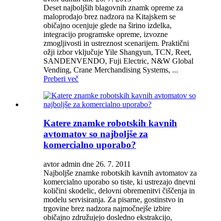
Deset najboljših blagovnih znamk opreme za
maloprodajo brez nadzora na Kitajskem se
običajno ocenjuje glede na širino izdelka,
integracijo programske opreme, izvozne
zmogljivosti in ustreznost scenarijem. Praktični
ožji izbor vključuje Yile Shangyun, TCN, Reet,
SANDENVENDO, Fuji Electric, N&W Global
Vending, Crane Merchandising Systems, ...
Preberi več
Katere znamke robotskih kavnih
avtomatov so najboljše za
komercialno uporabo?
avtor admin dne 26. 7. 2011
Najboljše znamke robotskih kavnih avtomatov za
komercialno uporabo so tiste, ki ustrezajo dnevni
količini skodelic, delovni obremenitvi čiščenja in
modelu servisiranja. Za pisarne, gostinstvo in
trgovine brez nadzora najmočnejše izbire
običajno združujejo dosledno ekstrakcijo,