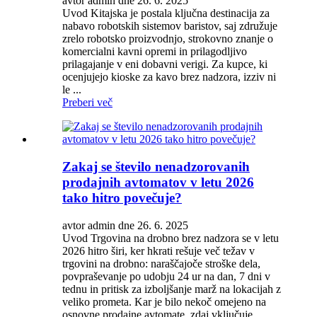
avtor admin dne 26. 6. 2025
Uvod Kitajska je postala ključna destinacija za
nabavo robotskih sistemov baristov, saj združuje
zrelo robotsko proizvodnjo, strokovno znanje o
komercialni kavni opremi in prilagodljivo
prilagajanje v eni dobavni verigi. Za kupce, ki
ocenjujejo kioske za kavo brez nadzora, izziv ni
le ...
Preberi več
Zakaj se število nenadzorovanih
prodajnih avtomatov v letu 2026
tako hitro povečuje?
avtor admin dne 26. 6. 2025
Uvod Trgovina na drobno brez nadzora se v letu
2026 hitro širi, ker hkrati rešuje več težav v
trgovini na drobno: naraščajoče stroške dela,
povpraševanje po udobju 24 ur na dan, 7 dni v
tednu in pritisk za izboljšanje marž na lokacijah z
veliko prometa. Kar je bilo nekoč omejeno na
osnovne prodajne avtomate, zdaj vključuje