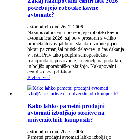
Zakaj nakupovalni centri leta 2026
potrebujejo robotske kavne
avtomate?
avtor admin dne 26. 7. 2008
Nakupovalni centri potrebujejo robotski kavni
avtomat leta 2026, saj bo v prostorih z veliko
prometa dostavljal hitre, standardizirane pijače,
hkrati pa zmanjšal pritisk delavcev in čas čakanja
v vrsti. Prav tako podpira samopostrežno
maloprodajo, poslovanje, ki temelji na podatkih,
in boljšo uporabniško izkušnjo. Nakupovalni
centri so pod pritiskom ...
Preberi več
Kako lahko pametni prodajni
avtomati izboljšajo storitve na
univerzitetnih kampusih?
avtor admin dne 26. 7. 2006
Pametni prodajni avtomati lahko izboljšajo