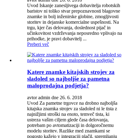
Uvod Iskanje zanesljivega dobavitelja robotskih
baristov ni toliko stvar prepoznavnosti blagovne
znamke in bolj inženirske globine, zmogljivosti
storitev in dejanske komercialne uspešnosti. Na
trgu, kjer čas delovanja, doslednost pijač in
učinkovitost vzdrževanja neposredno vplivajo na
prihodke, je pravi dobavitelj ...
Preberi več
Katere znamke kitajskih strojev za
sladoled so najboljše za pametna
maloprodajna podjetja?
avtor admin dne 26. 6. 2018
Uvod Za pametne trgovce na drobno najboljša
kitajska znamka strojev za sladoled ni le tista z
najnižjimi stroški na enoto, temveč tista, ki
ustreza vašim ciljem glede časa delovanja,
potrebam po avtomatizaciji in dolgoročnemu
modelu storitev. Razlike med znamkami se
pogosto kažejo v integraciji plačil, spremljanju