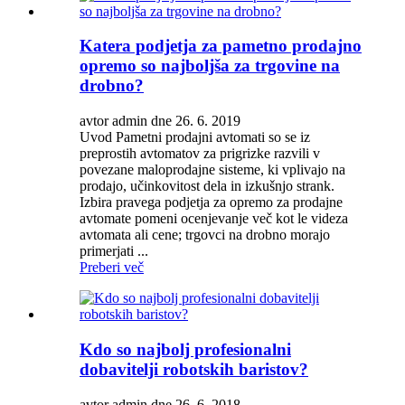
Katera podjetja za pametno prodajno
opremo so najboljša za trgovine na
drobno?
avtor admin dne 26. 6. 2019
Uvod Pametni prodajni avtomati so se iz
preprostih avtomatov za prigrizke razvili v
povezane maloprodajne sisteme, ki vplivajo na
prodajo, učinkovitost dela in izkušnjo strank.
Izbira pravega podjetja za opremo za prodajne
avtomate pomeni ocenjevanje več kot le videza
avtomata ali cene; trgovci na drobno morajo
primerjati ...
Preberi več
Kdo so najbolj profesionalni
dobavitelji robotskih baristov?
avtor admin dne 26. 6. 2018