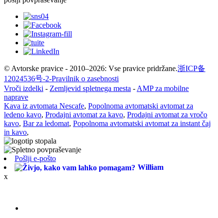
© Avtorske pravice - 2010–2026: Vse pravice pridržane.
浙ICP备
12024536号-2-
Pravilnik o zasebnosti
Vroči izdelki
-
Zemljevid spletnega mesta
-
AMP za mobilne
naprave
Kava iz avtomata Nescafe
,
Popolnoma avtomatski avtomat za
ledeno kavo
,
Prodajni avtomat za kavo
,
Prodajni avtomat za vročo
kavo
,
Bar za ledomat
,
Popolnoma avtomatski avtomat za instant čaj
in kavo
,
Pošlji e-pošto
William
x