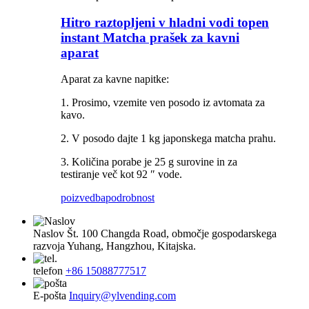
Hitro raztopljeni v hladni vodi topen
instant Matcha prašek za kavni
aparat
Aparat za kavne napitke:
1. Prosimo, vzemite ven posodo iz avtomata za
kavo.
2. V posodo dajte 1 kg japonskega matcha prahu.
3. Količina porabe je 25 g surovine in za
testiranje več kot 92 ″ vode.
poizvedba
podrobnost
Naslov
Št. 100 Changda Road, območje gospodarskega
razvoja Yuhang, Hangzhou, Kitajska.
telefon
+86 15088777517
E-pošta
Inquiry@ylvending.com