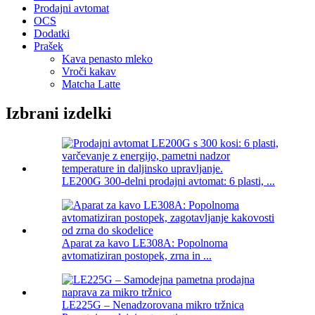
Prodajni avtomat
OCS
Dodatki
Prašek
Kava penasto mleko
Vroči kakav
Matcha Latte
Izbrani izdelki
LE200G 300-delni prodajni avtomat: 6 plasti, ...
Aparat za kavo LE308A: Popolnoma
avtomatiziran postopek, zrna in ...
LE225G – Nenadzorovana mikro tržnica