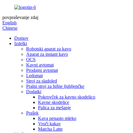
povpraševanje zdaj
English
Chinese
Domov
Izdelki
Robotski aparat za kavo
Aparat za instant kavo
OCS
Kavni avtomat
Prodajni avtomat
Ledomat
Stroj za sladoled
Pralni stroj za hišne ljubljenčke
Dodatki
Pokrovček za kavno skodelico
Kavne skodelice
Palica za mešanje
Prašek
Kava penasto mleko
Vroči kakav
Matcha Latte