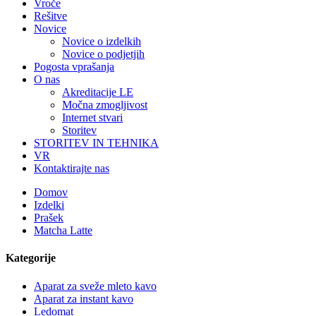
Vroče
Rešitve
Novice
Novice o izdelkih
Novice o podjetjih
Pogosta vprašanja
O nas
Akreditacije LE
Močna zmogljivost
Internet stvari
Storitev
STORITEV IN TEHNIKA
VR
Kontaktirajte nas
Domov
Izdelki
Prašek
Matcha Latte
Kategorije
Aparat za sveže mleto kavo
Aparat za instant kavo
Ledomat