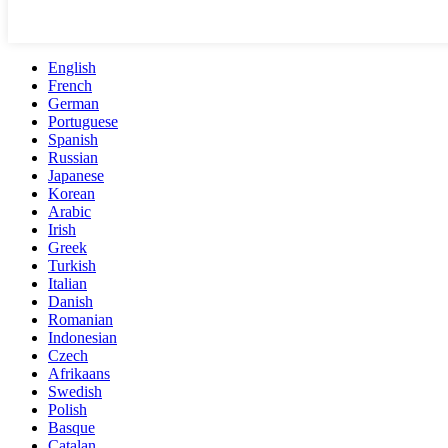
English
French
German
Portuguese
Spanish
Russian
Japanese
Korean
Arabic
Irish
Greek
Turkish
Italian
Danish
Romanian
Indonesian
Czech
Afrikaans
Swedish
Polish
Basque
Catalan