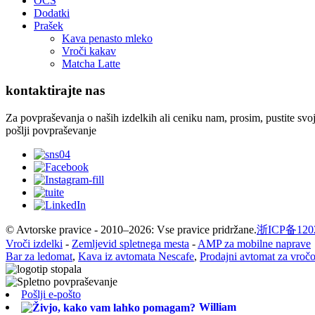
OCS
Dodatki
Prašek
Kava penasto mleko
Vroči kakav
Matcha Latte
kontaktirajte nas
Za povpraševanja o naših izdelkih ali ceniku nam, prosim, pustite svoj
pošlji povpraševanje
© Avtorske pravice - 2010–2026: Vse pravice pridržane.
浙ICP备1202
Vroči izdelki
-
Zemljevid spletnega mesta
-
AMP za mobilne naprave
Bar za ledomat
,
Kava iz avtomata Nescafe
,
Prodajni avtomat za vroč
Pošlji e-pošto
William