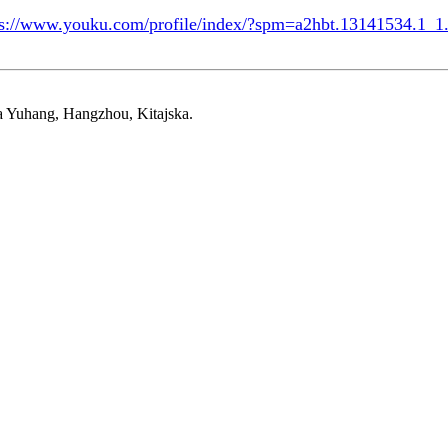
ps://www.youku.com/profile/index/?spm=a2hbt.131415
a Yuhang, Hangzhou, Kitajska.