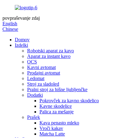
povpraševanje zdaj
English
Chinese
Domov
Izdelki
Robotski aparat za kavo
Aparat za instant kavo
OCS
Kavni avtomat
Prodajni avtomat
Ledomat
Stroj za sladoled
Pralni stroj za hišne ljubljenčke
Dodatki
Pokrovček za kavno skodelico
Kavne skodelice
Palica za mešanje
Prašek
Kava penasto mleko
Vroči kakav
Matcha Latte