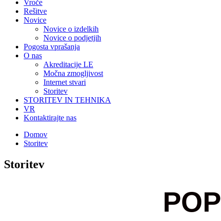
Vroče
Rešitve
Novice
Novice o izdelkih
Novice o podjetjih
Pogosta vprašanja
O nas
Akreditacije LE
Močna zmogljivost
Internet stvari
Storitev
STORITEV IN TEHNIKA
VR
Kontaktirajte nas
Domov
Storitev
Storitev
POP