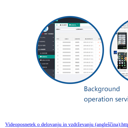
Videoposnetek o delovanju in vzdrževanju (angleščina):
ht