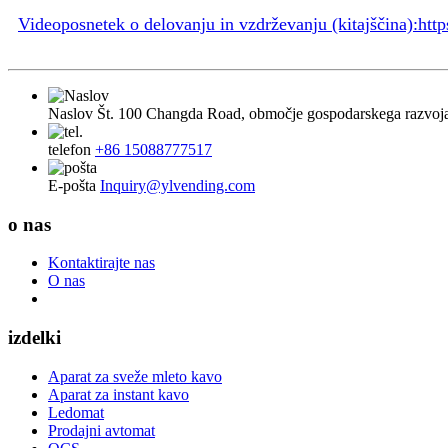
Videoposnetek o delovanju in vzdrževanju (kitajščina):
htt
Naslov
Št. 100 Changda Road, območje gospodarskega razvoj
telefon
+86 15088777517
E-pošta
Inquiry@ylvending.com
o nas
Kontaktirajte nas
O nas
izdelki
Aparat za sveže mleto kavo
Aparat za instant kavo
Ledomat
Prodajni avtomat