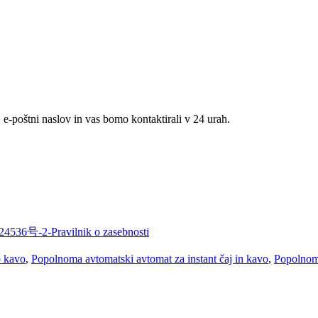
 e-poštni naslov in vas bomo kontaktirali v 24 urah.
4536号-2-
Pravilnik o zasebnosti
o kavo
,
Popolnoma avtomatski avtomat za instant čaj in kavo
,
Popolnom