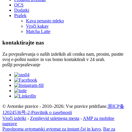
OCS
Dodatki
Prašek
Kava penasto mleko
Vroči kakav
Matcha Latte
kontaktirajte nas
Za povpraševanja o naših izdelkih ali ceniku nam, prosim, pustite
svoj e-poštni naslov in vas bomo kontaktirali v 24 urah.
pošlji povpraševanje
© Avtorske pravice - 2010–2026: Vse pravice pridržane.
浙ICP备
12024536号-2-
Pravilnik o zasebnosti
Vroči izdelki
-
Zemljevid spletnega mesta
-
AMP za mobilne
naprave
Popolnoma avtomatski avtomat za instant čaj in kavo
,
Bar za