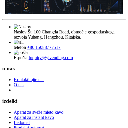
Naslov
Št. 100 Changda Road, območje gospodarskega
razvoja Yuhang, Hangzhou, Kitajska.
telefon
+86 15088777517
E-pošta
Inquiry@ylvending.com
o nas
Kontaktirajte nas
O nas
izdelki
Aparat za sveže mleto kavo
Aparat za instant kavo
Ledomat
Prodajni avtomat