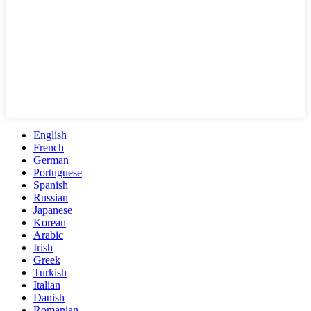
English
French
German
Portuguese
Spanish
Russian
Japanese
Korean
Arabic
Irish
Greek
Turkish
Italian
Danish
Romanian