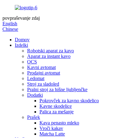
povpraševanje zdaj
English
Chinese
Domov
Izdelki
Robotski aparat za kavo
Aparat za instant kavo
OCS
Kavni avtomat
Prodajni avtomat
Ledomat
Stroj za sladoled
Pralni stroj za hišne ljubljenčke
Dodatki
Pokrovček za kavno skodelico
Kavne skodelice
Palica za mešanje
Prašek
Kava penasto mleko
Vroči kakav
Matcha Latte