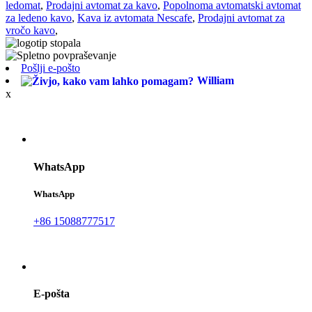
ledomat
,
Prodajni avtomat za kavo
,
Popolnoma avtomatski avtomat
za ledeno kavo
,
Kava iz avtomata Nescafe
,
Prodajni avtomat za
vročo kavo
,
Pošlji e-pošto
William
x
WhatsApp
WhatsApp
+86 15088777517
E-pošta