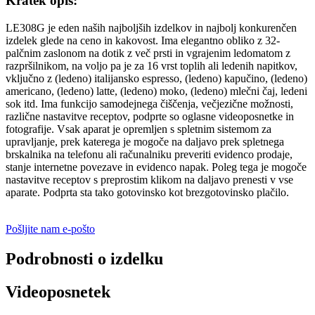
Kratek opis:
LE308G je eden naših najboljših izdelkov in najbolj konkurenčen
izdelek glede na ceno in kakovost. Ima elegantno obliko z 32-
palčnim zaslonom na dotik z več prsti in vgrajenim ledomatom z
razpršilnikom, na voljo pa je za 16 vrst toplih ali ledenih napitkov,
vključno z (ledeno) italijansko espresso, (ledeno) kapučino, (ledeno)
americano, (ledeno) latte, (ledeno) moko, (ledeno) mlečni čaj, ledeni
sok itd. Ima funkcijo samodejnega čiščenja, večjezične možnosti,
različne nastavitve receptov, podprte so oglasne videoposnetke in
fotografije. Vsak aparat je opremljen s spletnim sistemom za
upravljanje, prek katerega je mogoče na daljavo prek spletnega
brskalnika na telefonu ali računalniku preveriti evidenco prodaje,
stanje internetne povezave in evidenco napak. Poleg tega je mogoče
nastavitve receptov s preprostim klikom na daljavo prenesti v vse
aparate. Podprta sta tako gotovinsko kot brezgotovinsko plačilo.
Pošljite nam e-pošto
Podrobnosti o izdelku
Videoposnetek