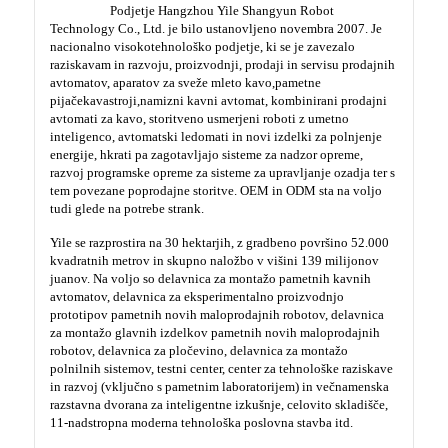
Podjetje Hangzhou Yile Shangyun Robot
Technology Co., Ltd. je bilo ustanovljeno novembra 2007. Je
nacionalno visokotehnološko podjetje, ki se je zavezalo
raziskavam in razvoju, proizvodnji, prodaji in servisu prodajnih
avtomatov, aparatov za sveže mleto kavo,
pametne
pijače
kava
stroji,
namizni kavni avtomat, kombinirani prodajni
avtomati za kavo, storitveno usmerjeni roboti z umetno
inteligenco, avtomatski ledomati in novi izdelki za polnjenje
energije, hkrati pa zagotavljajo sisteme za nadzor opreme,
razvoj programske opreme za sisteme za upravljanje ozadja ter s
tem povezane poprodajne storitve. OEM in ODM sta na voljo
tudi glede na potrebe strank.
Yile se razprostira na 30 hektarjih, z gradbeno površino 52.000
kvadratnih metrov in skupno naložbo v višini 139 milijonov
juanov. Na voljo so delavnica za montažo pametnih kavnih
avtomatov, delavnica za eksperimentalno proizvodnjo
prototipov pametnih novih maloprodajnih robotov, delavnica
za montažo glavnih izdelkov pametnih novih maloprodajnih
robotov, delavnica za pločevino, delavnica za montažo
polnilnih sistemov, testni center, center za tehnološke raziskave
in razvoj (vključno s pametnim laboratorijem) in večnamenska
razstavna dvorana za inteligentne izkušnje, celovito skladišče,
11-nadstropna moderna tehnološka poslovna stavba itd.