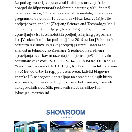
Na podlagi zanesljive kakovosti in dobre storitve je Yile
dosegel do 88
pomembnih odobrenih patentov, vključno z 9
patenti za izume, 47 patenti za uporabne modele, 6 patenti za
programsko opremo in 10 patenti za videz. Leta 2013 je bilo
podjetje ocenjeno kot [Zhejiang Science and Technology Mall
and Srednje veliko podjetje], leta 2017 ga je Agencija za
upravljanje visokotehnoloških podjetij Zhejiang prepoznala
kot [Visokotehnološko podjetje], leta 2019 pa kot [Pokrajinski
center za raziskave in razvoj podjetij] s strani Oddelka za
znanost in tehnologijo Zhejiang. S podporo naprednega
upravljanja, raziskav in razvoja je podjetje uspešno opravilo
certifikate kakovosti ISO9001, ISO14001 in ISO45001. Izdelki
Yile so certificirani s CE, CB, CQC, RoHS itd. in so bili izvoženi
v več kot 60 držav in regij po vsem svetu. Izdelki blagovne
znamke LE se pogosto uporabljajo na domačih in tujih hitrih
železnicah, letališčih, šolah, univerzah, bolnišnicah, postajah,
nakupovalnih središčih, poslovnih stavbah, slikovitih
lokacijah, menzah itd.