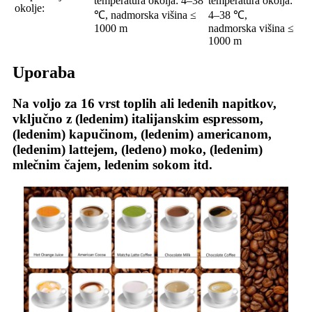
temperatura okolja: 4–38
temperatura okolja:
okolje:
℃, nadmorska višina ≤
4–38 ℃,
1000 m
nadmorska višina ≤
1000 m
Uporaba
Na voljo za 16 vrst toplih ali ledenih napitkov,
vključno z (ledenim) italijanskim espressom,
(ledenim) kapučinom, (ledenim) americanom,
(ledenim) lattejem, (ledeno) moko, (ledenim)
mlečnim čajem, ledenim sokom itd.