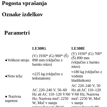
Pogosta vprašanja
Oznake izdelkov
Parametri
LE308G
LE308E
(V) 1930* (G) 700*
(V) 1930* (G) 900* (Š)
(Š) 890 mm
●Velikost stroja:
890 mm (vključno z
(vključno z barsko
barsko mizo)
mizo)
≈180 kg (vključno z
≈225 kg (vključno z
●Neto teža:
vodnim
ledomatom)
hladilnikom)
AC 220–240 V, 50
AC 220–240 V, 50–60
Hz ali AC 110–120
Hz ali AC 110–120 V/60
V/60 Hz; Nazivna
● Nazivna
Hz; Nazivna moč: 2250
moč: 2250 W, Moč
napetost
W, Moč v stanju
v stanju