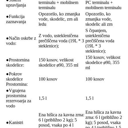
terminalu + mobilnem
PC terminalu +
upravljanja
terminalu
mobilnem terminalu
Opozorilo, ko zmanjka
Opozorilo, ko
●Funkcija
vode, skodelic, zrn ali
zmanjka vode,
zaznavanja
ledu
skodelic ali zrn
S črpanjem,
Z vodo, ustekleničena
ustekleničena
●Način oskrbe z
prečiščena voda (19L * 3
prečiščena voda
vodo:
steklenice);
(19L * 3
steklenice);
150 kosov, velikost
●Prostornina
150 kosov, velikost
skodelice ø90, 355
skodelice:
skodelice ø90, 355 ml
ml
●Pokrov
skodelice
100 kosov
100 kosov
Prostornina:
●Vgrajena
prostornina
1,5 l
1,5 l
rezervoarja za
vodo
Ena hišica za kavna
Ena hišica za kavna zrna:
zrna: 6 l (približno 2
6 l (približno 2 kg); 5
●Kanistri
kg); 5 posod, vsaka
posod, vsaka po 4 l
po 4 l (približno 1,5