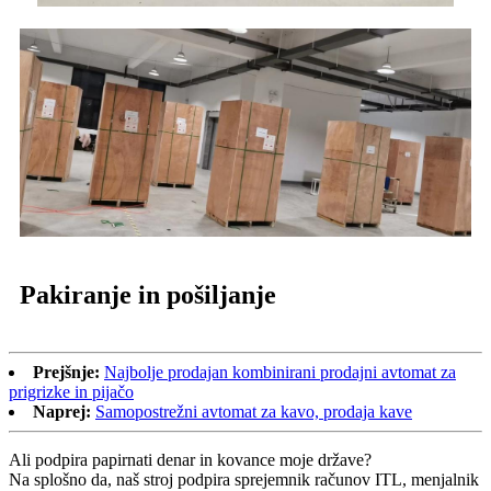
Pakiranje in pošiljanje
Prejšnje:
Najbolje prodajan kombinirani prodajni avtomat za
prigrizke in pijačo
Naprej:
Samopostrežni avtomat za kavo, prodaja kave
Ali podpira papirnati denar in kovance moje države?
Na splošno da, naš stroj podpira sprejemnik računov ITL, menjalnik