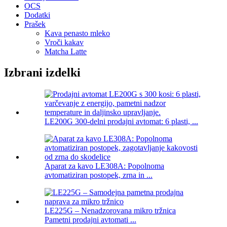
OCS
Dodatki
Prašek
Kava penasto mleko
Vroči kakav
Matcha Latte
Izbrani izdelki
LE200G 300-delni prodajni avtomat: 6 plasti, ...
Aparat za kavo LE308A: Popolnoma
avtomatiziran postopek, zrna in ...
LE225G – Nenadzorovana mikro tržnica
Pametni prodajni avtomati ...