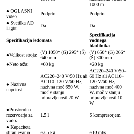
1000 m
● OGLASNI
Podprto
Podprto
video
● Svetilka AD
Da
Da
Light
Specifikacija
Specifikacija ledomata
vodnega
hladilnika
(V) 1050* (G) 295* (Š)
(V) 650* (G) 266*
●Velikost stroja:
640 mm
(Š) 300 mm
●Neto teža:
≈60 kg
≈20 kg
AC220–240 V/50–
AC220–240 V/50 Hz ali
60 Hz ali AC110–
AC110–120 V/60 Hz,
120 V/60 Hz,
● Nazivna
nazivna moč 650 W,
nazivna moč 400
napetost
moč v stanju
W, moč v stanju
pripravljenosti 20 W
pripravljenosti 10
W
●Prostornina
rezervoarja za
1,5 l
S kompresorjem,
vodo:
● Kapaciteta
shranjevanja
≈3,5 kg
≈10 ml/s