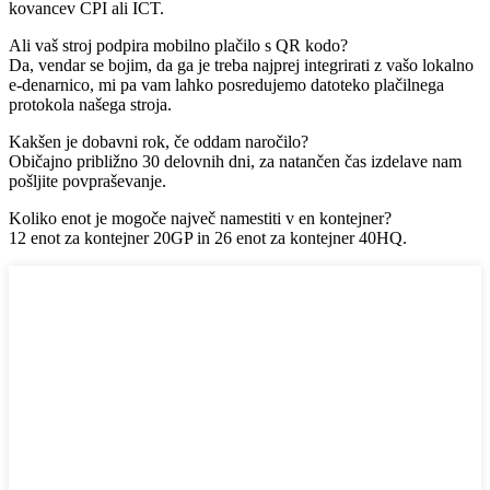
kovancev CPI ali ICT.
Ali vaš stroj podpira mobilno plačilo s QR kodo?
Da, vendar se bojim, da ga je treba najprej integrirati z vašo lokalno
e-denarnico, mi pa vam lahko posredujemo datoteko plačilnega
protokola našega stroja.
Kakšen je dobavni rok, če oddam naročilo?
Običajno približno 30 delovnih dni, za natančen čas izdelave nam
pošljite povpraševanje.
Koliko enot je mogoče največ namestiti v en kontejner?
12 enot za kontejner 20GP in 26 enot za kontejner 40HQ.