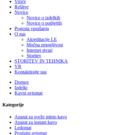
Vroče
Rešitve
Novice
Novice o izdelkih
Novice o podjetjih
Pogosta vprašanja
O nas
Akreditacije LE
Močna zmogljivost
Internet stvari
Storitev
STORITEV IN TEHNIKA
VR
Kontaktirajte nas
Domov
Izdelki
Kavni avtomat
Kategorije
Aparat za sveže mleto kavo
Aparat za instant kavo
Ledomat
Prodajni avtomat