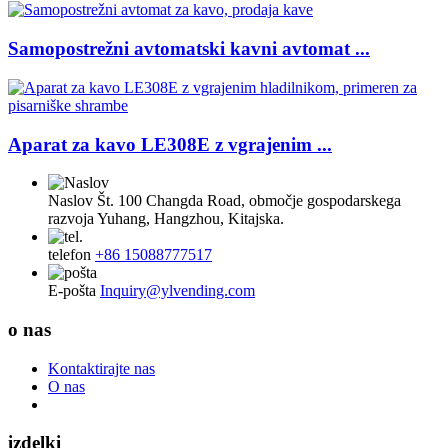
Samopostrežni avtomatski kavni avtomat ...
Aparat za kavo LE308E z vgrajenim ...
Naslov
Št. 100 Changda Road, območje gospodarskega
razvoja Yuhang, Hangzhou, Kitajska.
telefon
+86 15088777517
E-pošta
Inquiry@ylvending.com
o nas
Kontaktirajte nas
O nas
izdelki