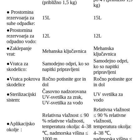
(približno 1,5 kg)
kg)
● Prostornina
rezervoarja za
15L
15L
suhe odpadke:
●Prostornina
rezervoarja za
12L
12L
odpadno vodo:
●Zaklepanje
Mehanska
Mehanska ključavnica
vrat:
ključavnica
Samodejno odpri,
●Vratca za
Samodejno odpri, ko so
ko so napitki
skodelico:
napitki pripravljeni
pripravljeni
●Vratca pokrova
Ročno potisnite gor in
Ročno potisnite gor
skodelice
dol
in dol
Časovno nadzorovana
●Sterilizacijski
UV svetilka za
UV-svetilka za zrak,
sistem:
vodo
UV-svetilka za vodo
Relativna vlažnost
Relativna vlažnost ≤ 90
≤ 90 % relativne
% relativne vlažnosti,
vlažnosti,
●Aplikacijsko
temperatura okolja: 4–38
temperatura okolja:
okolje：
℃, nadmorska višina ≤
4–38 ℃,
1000 m
nadmorska višina ≤