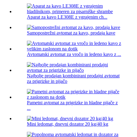
Aparat za kavo LE308E z vgrajenim ch...
Samopostrežni avtomat za kavo, prodaja kave
Avtomatski avtomat za vročo in ledeno kavo z ...
Najbolje prodajan kombinirani prodajni avtomat
za prigrizke in pijačo
Pametni avtomat za prigrizke in hladne pijače z
...
Mini ledomat, dnevni dozator 20 kg/40 kg