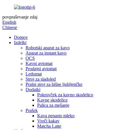
povpraševanje zdaj
English
Chinese
Domov
Izdelki
Robotski aparat za kavo
Aparat za instant kavo
OCS
Kavni avtomat
Prodajni avtomat
Ledomat
Stroj za sladoled
Pralni stroj za hišne ljubljenčke
Dodatki
Pokrovček za kavno skodelico
Kavne skodelice
Palica za mešanje
Prašek
Kava penasto mleko
Vroči kakav
Matcha Latte