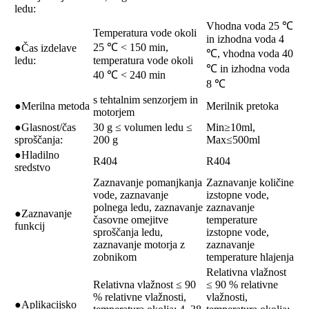
ledu:
Vhodna voda 25 ℃
Temperatura vode okoli
in izhodna voda 4
25 ℃ < 150 min,
●Čas izdelave
℃, vhodna voda 40
ledu:
temperatura vode okoli
℃ in izhodna voda
40 ℃ < 240 min
8 ℃
s tehtalnim senzorjem in
●Merilna metoda
Merilnik pretoka
motorjem
●Glasnost/čas
30 g ≤ volumen ledu ≤
Min≥10ml,
sproščanja:
200 g
Max≤500ml
●Hladilno
R404
R404
sredstvo
Zaznavanje pomanjkanja
Zaznavanje količine
vode, zaznavanje
izstopne vode,
polnega ledu, zaznavanje
zaznavanje
●Zaznavanje
časovne omejitve
temperature
funkcij
sproščanja ledu,
izstopne vode,
zaznavanje motorja z
zaznavanje
zobnikom
temperature hlajenja
Relativna vlažnost
Relativna vlažnost ≤ 90
≤ 90 % relativne
% relativne vlažnosti,
vlažnosti,
●Aplikacijsko