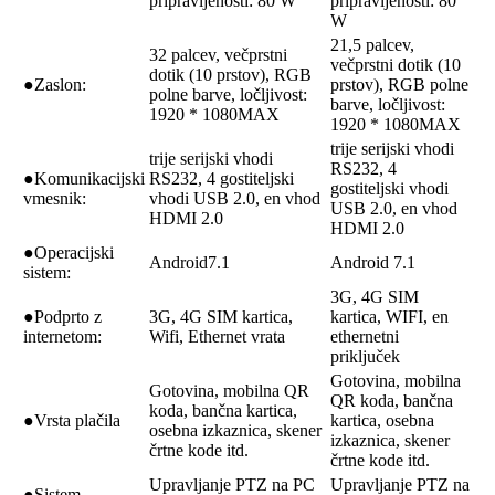
pripravljenosti: 80 W
pripravljenosti: 80
W
21,5 palcev,
32 palcev, večprstni
večprstni dotik (10
dotik (10 prstov), ​​RGB
●Zaslon:
prstov), ​​RGB polne
polne barve, ločljivost:
barve, ločljivost:
1920 * 1080MAX
1920 * 1080MAX
trije serijski vhodi
trije serijski vhodi
RS232, 4
●Komunikacijski
RS232, 4 gostiteljski
gostiteljski vhodi
vmesnik:
vhodi USB 2.0, en vhod
USB 2.0, en vhod
HDMI 2.0
HDMI 2.0
●Operacijski
Android7.1
Android 7.1
sistem:
3G, 4G SIM
●Podprto z
3G, 4G SIM kartica,
kartica, WIFI, en
internetom:
Wifi, Ethernet vrata
ethernetni
priključek
Gotovina, mobilna
Gotovina, mobilna QR
QR koda, bančna
koda, bančna kartica,
●Vrsta plačila
kartica, osebna
osebna izkaznica, skener
izkaznica, skener
črtne kode itd.
črtne kode itd.
Upravljanje PTZ na PC
Upravljanje PTZ na
●Sistem