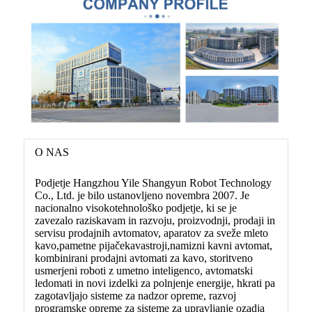
O NAS
Podjetje Hangzhou Yile Shangyun Robot Technology
Co., Ltd. je bilo ustanovljeno novembra 2007. Je
nacionalno visokotehnološko podjetje, ki se je
zavezalo raziskavam in razvoju, proizvodnji, prodaji in
servisu prodajnih avtomatov, aparatov za sveže mleto
kavo,
pametne pijače
kava
stroji,
namizni kavni avtomat,
kombinirani prodajni avtomati za kavo, storitveno
usmerjeni roboti z umetno inteligenco, avtomatski
ledomati in novi izdelki za polnjenje energije, hkrati pa
zagotavljajo sisteme za nadzor opreme, razvoj
programske opreme za sisteme za upravljanje ozadja