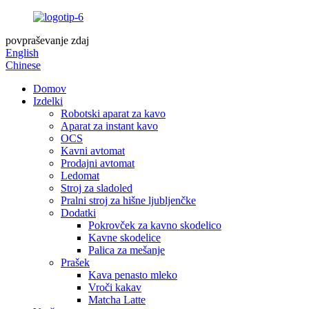
povpraševanje zdaj
English
Chinese
Domov
Izdelki
Robotski aparat za kavo
Aparat za instant kavo
OCS
Kavni avtomat
Prodajni avtomat
Ledomat
Stroj za sladoled
Pralni stroj za hišne ljubljenčke
Dodatki
Pokrovček za kavno skodelico
Kavne skodelice
Palica za mešanje
Prašek
Kava penasto mleko
Vroči kakav
Matcha Latte