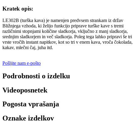
Kratek opis:
LE302B (turška kava) je namenjen predvsem strankam iz držav
Bližnjega vzhoda, ki želijo funkcijo priprave turške kave s tremi
različnimi stopnjami količine sladkorja, vključno z manj sladkorja,
srednjim sladkorjem in več sladkorja. Poleg tega lahko pripravi še tri
vrste vročih instant napitkov, kot so tri v enem kava, vroča čokolada,
kakav, mlečni čaj, juha itd.
Pošljite nam e-pošto
Podrobnosti o izdelku
Videoposnetek
Pogosta vprašanja
Oznake izdelkov