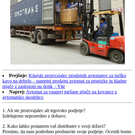
Prejšnje:
Kitajski proizvajalec prodajnih avtomatov za turško
kavo na debelo – pametni prodajni avtomat za prigrizke in hladne
pijače z zaslonom na dotik – Yile
Naprej:
Avtomat za vnaprej mešane pijače na kovance z
avtomatsko skodelico
1. Ali ste proizvajalec ali trgovsko podjetje?
Izdelujemo neposredno z dobavo.
2. Kako lahko postanem vaš distributer v svoji državi?
Prosimo, da nam podrobno predstavite svoje podjetje. Ocenili bomo