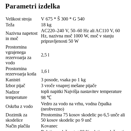
Parametri izdelka
Velikost stroja
V 675 * Š 300 * G 540
Teža
18 kg
AC220–240 V, 50–60 Hz ali AC110 V, 60
Nazivna napetost
Hz, nazivna moč 1000 W, moč v stanju
in moč
pripravljenosti 50 W
Prostornina
vgrajenega
2,5 l
rezervoarja za
vodo
Prostornina
1,6 l
rezervoarja kotla
Kanistri
3 posode, vsaka po 1 kg
Izbor pijač
3 vroče vnaprej mešane pijače
topli napitki Najvišja nastavitev temperature
Nadzor
temperature
98 ℃
Vedro za vodo na vrhu, vodna črpalka
Oskrba z vodo
(neobvezno)
Dozirnik za
Prostornina 75 kosov skodelic po 6,5 unče ali
skodelice
50 kosov skodelic po 9 unč
Način plačila
Kovanec