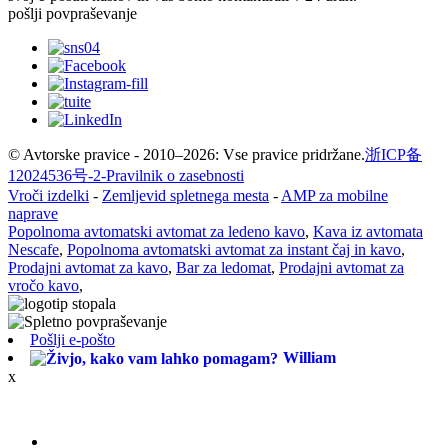
pošlji povpraševanje
© Avtorske pravice - 2010–2026: Vse pravice pridržane.
浙ICP备
12024536号-2-
Pravilnik o zasebnosti
Vroči izdelki
-
Zemljevid spletnega mesta
-
AMP za mobilne
naprave
Popolnoma avtomatski avtomat za ledeno kavo
,
Kava iz avtomata
Nescafe
,
Popolnoma avtomatski avtomat za instant čaj in kavo
,
Prodajni avtomat za kavo
,
Bar za ledomat
,
Prodajni avtomat za
vročo kavo
,
Pošlji e-pošto
William
x