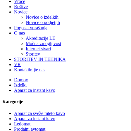
Vroče
Rešitve
Novice
Novice o izdelkih
Novice o podjetjih
Pogosta vprašanja
O nas
Akreditacije LE
Močna zmogljivost
Internet stvari
Storitev
STORITEV IN TEHNIKA
VR
Kontaktirajte nas
Domov
Izdelki
Aparat za instant kavo
Kategorije
Aparat za sveže mleto kavo
Aparat za instant kavo
Ledomat
Prodajni avtomat