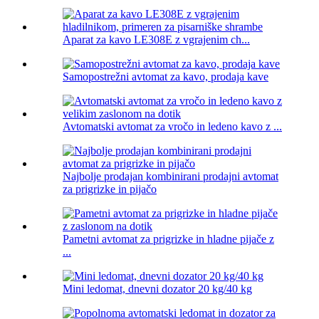
Aparat za kavo LE308E z vgrajenim ch...
Samopostrežni avtomat za kavo, prodaja kave
Avtomatski avtomat za vročo in ledeno kavo z ...
Najbolje prodajan kombinirani prodajni avtomat
za prigrizke in pijačo
Pametni avtomat za prigrizke in hladne pijače z
...
Mini ledomat, dnevni dozator 20 kg/40 kg