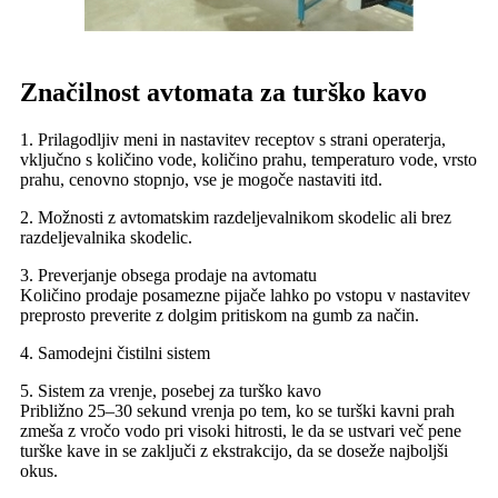
Značilnost avtomata za turško kavo
1. Prilagodljiv meni in nastavitev receptov s strani operaterja,
vključno s količino vode, količino prahu, temperaturo vode, vrsto
prahu, cenovno stopnjo, vse je mogoče nastaviti itd.
2. Možnosti z avtomatskim razdeljevalnikom skodelic ali brez
razdeljevalnika skodelic.
3. Preverjanje obsega prodaje na avtomatu
Količino prodaje posamezne pijače lahko po vstopu v nastavitev
preprosto preverite z dolgim ​​pritiskom na gumb za način.
4. Samodejni čistilni sistem
5. Sistem za vrenje, posebej za turško kavo
Približno 25–30 sekund vrenja po tem, ko se turški kavni prah
zmeša z vročo vodo pri visoki hitrosti, le da se ustvari več pene
turške kave in se zaključi z ekstrakcijo, da se doseže najboljši
okus.