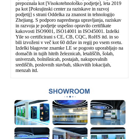
prepoznala kot [Visokotehnološko podjetje], leta 2019
pa kot [Pokrajinski center za raziskave in razvoj
podjetij] s strani Oddelka za znanost in tehnologijo
Zhejiang. S podporo naprednega upravljanja, raziskav
in razvoja je podjetje uspešno opravilo certifikate
kakovosti ISO9001, ISO14001 in ISO45001. Izdelki
Yile so certificirani s CE, CB, CQC, RoHS itd. in so
bili izvoženi v več kot 60 držav in regij po vsem svetu.
Izdelki blagovne znamke LE se pogosto uporabljajo na
domačih in tujih hitrih železnicah, letališčih, šolah,
univerzah, bolnišnicah, postajah, nakupovalnih
središčih, poslovnih stavbah, slikovitih lokacijah,
menzah itd.