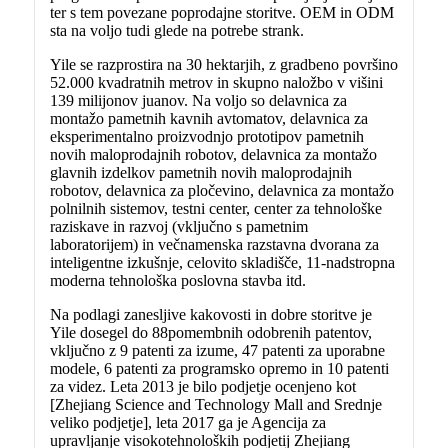
ter s tem povezane poprodajne storitve. OEM in ODM
sta na voljo tudi glede na potrebe strank.
Yile se razprostira na 30 hektarjih, z gradbeno površino
52.000 kvadratnih metrov in skupno naložbo v višini
139 milijonov juanov. Na voljo so delavnica za
montažo pametnih kavnih avtomatov, delavnica za
eksperimentalno proizvodnjo prototipov pametnih
novih maloprodajnih robotov, delavnica za montažo
glavnih izdelkov pametnih novih maloprodajnih
robotov, delavnica za pločevino, delavnica za montažo
polnilnih sistemov, testni center, center za tehnološke
raziskave in razvoj (vključno s pametnim
laboratorijem) in večnamenska razstavna dvorana za
inteligentne izkušnje, celovito skladišče, 11-nadstropna
moderna tehnološka poslovna stavba itd.
Na podlagi zanesljive kakovosti in dobre storitve je
Yile dosegel do 88
pomembnih odobrenih patentov,
vključno z 9 patenti za izume, 47 patenti za uporabne
modele, 6 patenti za programsko opremo in 10 patenti
za videz. Leta 2013 je bilo podjetje ocenjeno kot
[Zhejiang Science and Technology Mall and Srednje
veliko podjetje], leta 2017 ga je Agencija za
upravljanje visokotehnoloških podjetij Zhejiang