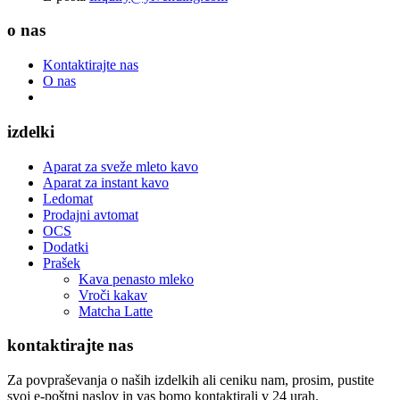
o nas
Kontaktirajte nas
O nas
izdelki
Aparat za sveže mleto kavo
Aparat za instant kavo
Ledomat
Prodajni avtomat
OCS
Dodatki
Prašek
Kava penasto mleko
Vroči kakav
Matcha Latte
kontaktirajte nas
Za povpraševanja o naših izdelkih ali ceniku nam, prosim, pustite
svoj e-poštni naslov in vas bomo kontaktirali v 24 urah.