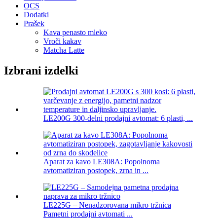
OCS
Dodatki
Prašek
Kava penasto mleko
Vroči kakav
Matcha Latte
Izbrani izdelki
LE200G 300-delni prodajni avtomat: 6 plasti, ...
Aparat za kavo LE308A: Popolnoma
avtomatiziran postopek, zrna in ...
LE225G – Nenadzorovana mikro tržnica
Pametni prodajni avtomati ...