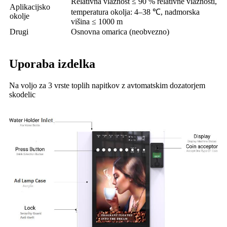
Relativna vlažnost ≤ 90 % relativne vlažnosti,
Aplikacijsko
temperatura okolja: 4–38 ℃, nadmorska
okolje
višina ≤ 1000 m
Drugi
Osnovna omarica (neobvezno)
Uporaba izdelka
Na voljo za 3 vrste toplih napitkov z avtomatskim dozatorjem
skodelic