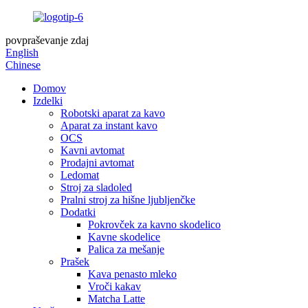
povpraševanje zdaj
English
Chinese
Domov
Izdelki
Robotski aparat za kavo
Aparat za instant kavo
OCS
Kavni avtomat
Prodajni avtomat
Ledomat
Stroj za sladoled
Pralni stroj za hišne ljubljenčke
Dodatki
Pokrovček za kavno skodelico
Kavne skodelice
Palica za mešanje
Prašek
Kava penasto mleko
Vroči kakav
Matcha Latte