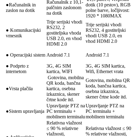
Računalnik z 10,1-
●Računalnik in
dotik (10 prstov), ​​RGB
palčnim zaslonom
zaslon na dotik
polne barve, ločljivost:
na dotik
1920 * 1080MAX
Trije serijski vhodi
Trije serijski vhodi
RS232, 2
● Komunikacijski
RS232, 4 gostiteljski
gostiteljska vhoda
vmesnik
vhodi USB 2.0, en
USB 2.0, en vhod
vhod HDMI 2.0
HDMI 2.0
● Operacijski sistem
Android 7.1
Android 7.1
● Podprto z
3G, 4G SIM
3G, 4G SIM kartica,
internetom
kartica, WIFI
Wifi, Ethernet vrata
Gotovina, mobilna
Gotovina, mobilna QR
QR koda, bančna
koda, bančna kartica,
●Vrsta plačila
kartica, osebna
osebna izkaznica,
izkaznica, skener
skener črtne kode itd.
črtne kode itd.
Upravljanje PTZ na
Upravljanje PTZ na
●Sistem upravljanja
PC terminalu +
PC terminalu +
mobilnem terminalu
mobilnem terminalu
Relativna vlažnost
≤ 90 % relativne
Relativna vlažnost ≤ 90
vlažnosti,
% relativne vlažnosti,