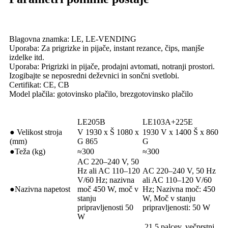
Blagovna znamka: LE, LE-VENDING
Uporaba: Za prigrizke in pijače, instant rezance, čips, manjše
izdelke itd.
Uporaba: Prigrizki in pijače, prodajni avtomati, notranji prostori.
Izogibajte se neposredni deževnici in sončni svetlobi.
Certifikat: CE, CB
Model plačila: gotovinsko plačilo, brezgotovinsko plačilo
LE205B
LE103A+225E
● Velikost stroja
V 1930 x Š 1080 x
1930 V x 1400 Š x 860
(mm)
G 865
G
●Teža (kg)
≈300
≈300
AC 220–240 V, 50
Hz ali AC 110–120
AC 220–240 V, 50 Hz
V/60 Hz; nazivna
ali AC 110–120 V/60
●Nazivna napetost
moč 450 W, moč v
Hz; Nazivna moč: 450
stanju
W, Moč v stanju
pripravljenosti 50
pripravljenosti: 50 W
W
21,5 palcev, večprstni