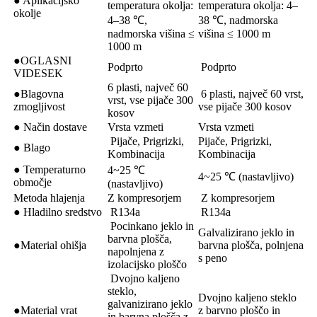
● Aplikacijsko
temperatura okolja:
temperatura okolja: 4–
okolje
4–38 ℃,
38 ℃, nadmorska
nadmorska višina ≤
višina ≤ 1000 m
1000 m
●OGLASNI
Podprto
Podprto
VIDESEK
6 plasti, največ 60
●Blagovna
6 plasti, največ 60 vrst,
vrst, vse pijače 300
zmogljivost
vse pijače 300 kosov
kosov
● Način dostave
Vrsta vzmeti
Vrsta vzmeti
Pijače, Prigrizki,
Pijače, Prigrizki,
● Blago
Kombinacija
Kombinacija
● Temperaturno
4~25 ℃
4~25 ℃ (nastavljivo)
območje
(nastavljivo)
Metoda hlajenja
Z kompresorjem
Z kompresorjem
● Hladilno sredstvo
R134a
R134a
Pocinkano jeklo in
Galvalizirano jeklo in
barvna plošča,
●Material ohišja
barvna plošča, polnjena
napolnjena z
s peno
izolacijsko ploščo
Dvojno kaljeno
steklo,
Dvojno kaljeno steklo
galvanizirano jeklo
●Material vrat
z barvno ploščo in
in barvna plošča z