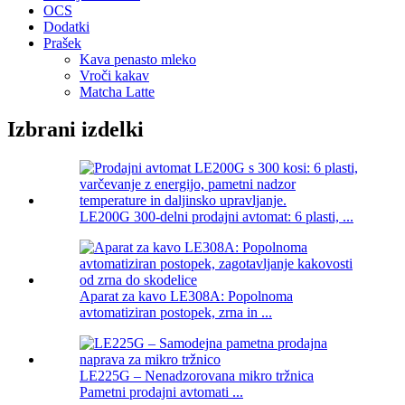
OCS
Dodatki
Prašek
Kava penasto mleko
Vroči kakav
Matcha Latte
Izbrani izdelki
LE200G 300-delni prodajni avtomat: 6 plasti, ...
Aparat za kavo LE308A: Popolnoma
avtomatiziran postopek, zrna in ...
LE225G – Nenadzorovana mikro tržnica
Pametni prodajni avtomati ...