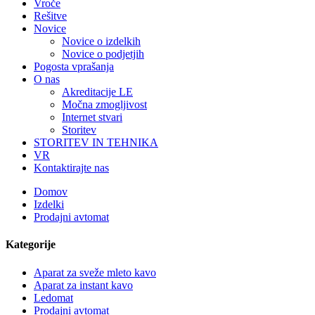
Vroče
Rešitve
Novice
Novice o izdelkih
Novice o podjetjih
Pogosta vprašanja
O nas
Akreditacije LE
Močna zmogljivost
Internet stvari
Storitev
STORITEV IN TEHNIKA
VR
Kontaktirajte nas
Domov
Izdelki
Prodajni avtomat
Kategorije
Aparat za sveže mleto kavo
Aparat za instant kavo
Ledomat
Prodajni avtomat