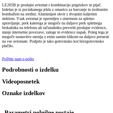
LE205B je prodajni avtomat s kombinacijo prigrizkov in pijač.
Izdelan je iz pocinkanega jekla z omarico za barvanje in izoliranim
bombažem na sredini. Aluminijast okvir z dvojnim kaljenim
steklom. Vsak avtomat je opremljen s sistemom za spletno
upravljanje, prek katerega je mogoče na daljavo prek spletnega
brskalnika na telefonu ali računalniku preveriti prodajne evidence,
stanje internetne povezave, zaloge in evidence napak. Poleg tega je
mogoče nastavitve menija z enim samim klikom na daljavo prenesti
na vse avtomate. Podprto je tako gotovinsko kot brezgotovinsko
plačilo.
Pošljite nam e-pošto
Podrobnosti o izdelku
Videoposnetek
Oznake izdelkov
Parametri polnilne postaje