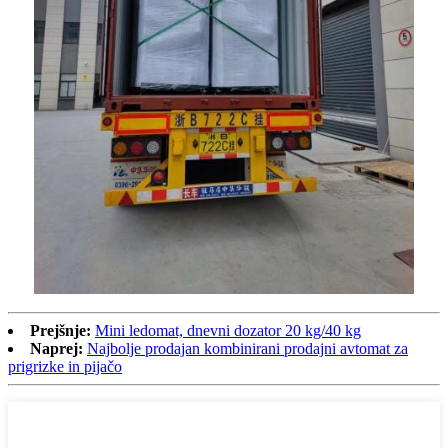
Prejšnje:
Mini ledomat, dnevni dozator 20 kg/40 kg
Naprej:
Najbolje prodajan kombinirani prodajni avtomat za
prigrizke in pijačo