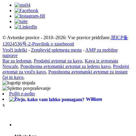
© Avtorske pravice - 2010–2026: Vse pravice pridržane.
浙ICP备
12024536号-2-
Pravilnik o zasebnosti
Vroči izdelki
-
Zemljevid spletnega mesta
-
AMP za mobilne
naprave
Bar za ledomat
,
Prodajni avtomat za kavo
,
Kava iz avtomata
Nescafe
,
Popolnoma avtomatski avtomat za ledeno kavo
,
Prodajni
avtomat za vročo kavo
,
Popolnoma avtomatski avtomat za instant
čaj in kavo
,
Pošlji e-pošto
William
x