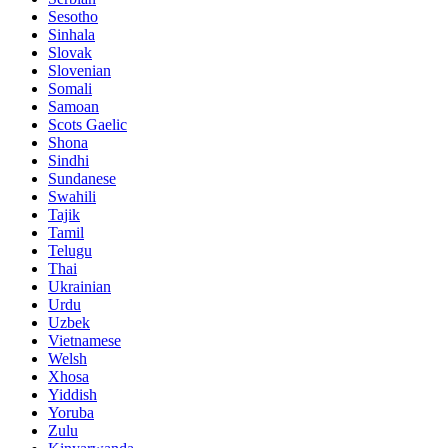
Sesotho
Sinhala
Slovak
Slovenian
Somali
Samoan
Scots Gaelic
Shona
Sindhi
Sundanese
Swahili
Tajik
Tamil
Telugu
Thai
Ukrainian
Urdu
Uzbek
Vietnamese
Welsh
Xhosa
Yiddish
Yoruba
Zulu