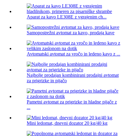
Aparat za kavo LE308E z vgrajenim ch...
Samopostrežni avtomat za kavo, prodaja kave
Avtomatski avtomat za vročo in ledeno kavo z ...
Najbolje prodajan kombinirani prodajni avtomat
za prigrizke in pijačo
Pametni avtomat za prigrizke in hladne pijače z
...
Mini ledomat, dnevni dozator 20 kg/40 kg