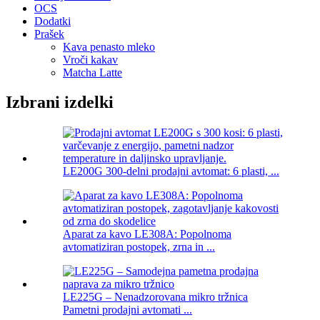
OCS
Dodatki
Prašek
Kava penasto mleko
Vroči kakav
Matcha Latte
Izbrani izdelki
LE200G 300-delni prodajni avtomat: 6 plasti, ...
Aparat za kavo LE308A: Popolnoma
avtomatiziran postopek, zrna in ...
LE225G – Nenadzorovana mikro tržnica
Pametni prodajni avtomati ...