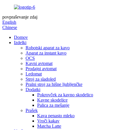
povpraševanje zdaj
English
Chinese
Domov
Izdelki
Robotski aparat za kavo
Aparat za instant kavo
OCS
Kavni avtomat
Prodajni avtomat
Ledomat
Stroj za sladoled
Pralni stroj za hišne ljubljenčke
Dodatki
Pokrovček za kavno skodelico
Kavne skodelice
Palica za mešanje
Prašek
Kava penasto mleko
Vroči kakav
Matcha Latte