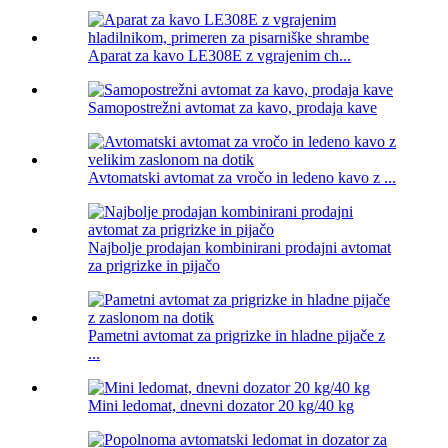
Aparat za kavo LE308E z vgrajenim ch...
Samopostrežni avtomat za kavo, prodaja kave
Avtomatski avtomat za vročo in ledeno kavo z ...
Najbolje prodajan kombinirani prodajni avtomat
za prigrizke in pijačo
Pametni avtomat za prigrizke in hladne pijače z
...
Mini ledomat, dnevni dozator 20 kg/40 kg