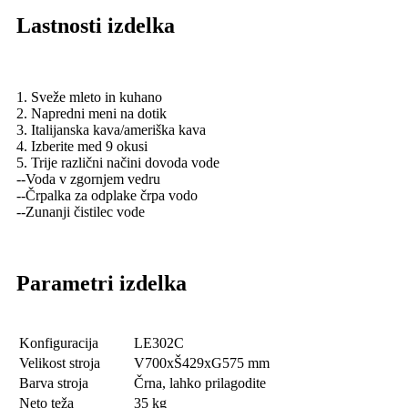
Lastnosti izdelka
1. Sveže mleto in kuhano
2. Napredni meni na dotik
3. Italijanska kava/ameriška kava
4. Izberite med 9 okusi
5. Trije različni načini dovoda vode
--Voda v zgornjem vedru
--Črpalka za odplake črpa vodo
--Zunanji čistilec vode
Parametri izdelka
Konfiguracija
LE302C
Velikost stroja
V700xŠ429xG575 mm
Barva stroja
Črna, lahko prilagodite
Neto teža
35 kg