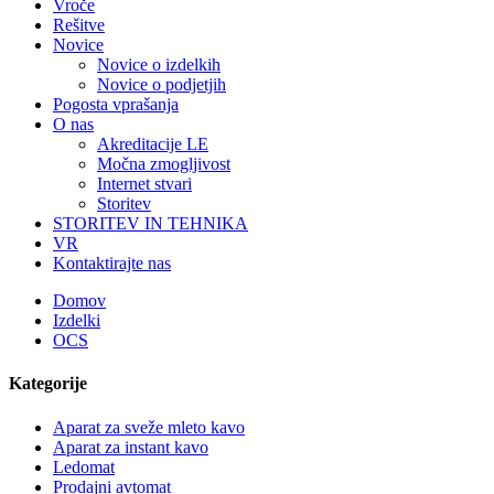
Vroče
Rešitve
Novice
Novice o izdelkih
Novice o podjetjih
Pogosta vprašanja
O nas
Akreditacije LE
Močna zmogljivost
Internet stvari
Storitev
STORITEV IN TEHNIKA
VR
Kontaktirajte nas
Domov
Izdelki
OCS
Kategorije
Aparat za sveže mleto kavo
Aparat za instant kavo
Ledomat
Prodajni avtomat