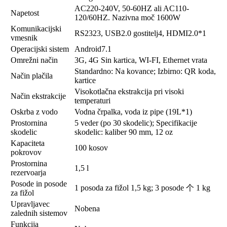
AC220-240V, 50-60HZ ali AC110-
Napetost
120/60HZ. Nazivna moč 1600W
Komunikacijski
RS2323, USB2.0 gostitelj4, HDMI2.0*1
vmesnik
Operacijski sistem
Android7.1
Omrežni način
3G, 4G Sin kartica, WI-FI, Ethernet vrata
Standardno: Na kovance; Izbirno: QR koda,
Način plačila
kartice
Visokotlačna ekstrakcija pri visoki
Način ekstrakcije
temperaturi
Oskrba z vodo
Vodna črpalka, voda iz pipe (19L*1)
Prostornina
5 veder (po 30 skodelic); Specifikacije
skodelic
skodelic: kaliber 90 mm, 12 oz
Kapaciteta
100 kosov
pokrovov
Prostornina
1,5 l
rezervoarja
Posode in posode
1 posoda za fižol 1,5 kg; 3 posode 个 1 kg
za fižol
Upravljavec
Nobena
zalednih sistemov
Funkcija