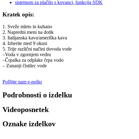
Kratek opis:
1. Sveže mleto in kuhano
2. Napredni meni na dotik
3. Italijanska kava/ameriška kava
4. Izberite med 9 okusi
5. Trije različni načini dovoda vode
–Voda v zgornjem vedru
–Črpalka za odplake črpa vodo
– Zunanji čistilec vode
Pošljite nam e-pošto
Podrobnosti o izdelku
Videoposnetek
Oznake izdelkov